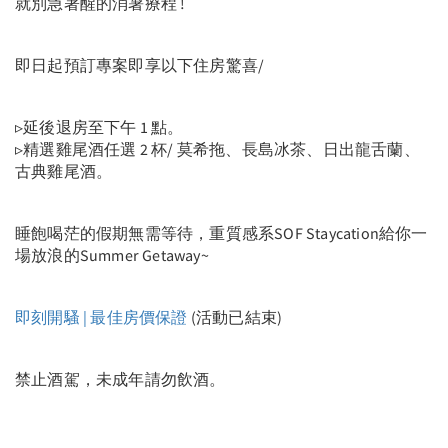
就別急著醒的消暑療程 !
即日起預訂專案即享以下住房驚喜/
▹延後退房至下午 1 點。
▹精選雞尾酒任選 2 杯/ 莫希拖、長島冰茶、日出龍舌蘭、
古典雞尾酒。
睡飽喝茫的假期無需等待，重質感系SOF Staycation給你一
場放浪的Summer Getaway~
即刻開騷 | 最佳房價保證
(活動已結束)
禁止酒駕，未成年請勿飲酒。